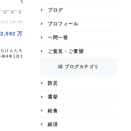
ブログ
022.08.09
プロフィール
,592万
一問一答
ぐちけんたろ
ご意見・ご要望
和4年1月1
.
ブログカテゴリ
防災
選挙
給食
経済