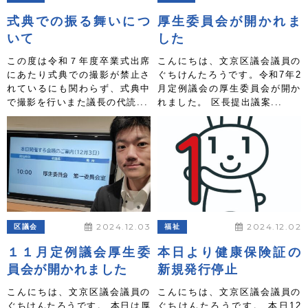
式典での振る舞いにつ
厚生委員会が開かれま
いて
した
この度は令和７年度卒業式出席
こんにちは、文京区議会議員の
にあたり式典での撮影が禁止さ
ぐちけんたろうです。令和7年2
れているにも関わらず、式典中
月定例議会の厚生委員会が開か
で撮影を行いまた議長の代読...
れました。 区長提出議案...
2024.12.03
2024.12.02
区議会
福祉
１１月定例議会厚生委
本日より健康保険証の
員会が開かれました
新規発行停止
こんにちは、文京区議会議員の
こんにちは、文京区議会議員の
ぐちけんたろうです。 本日は厚
ぐちけんたろうです。 本日12