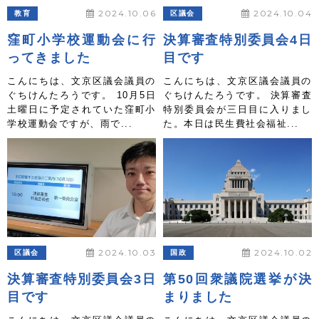
2024.10.06
2024.10.04
教育
区議会
窪町小学校運動会に行
決算審査特別委員会4日
ってきました
目です
こんにちは、文京区議会議員の
こんにちは、文京区議会議員の
ぐちけんたろうです。 10月5日
ぐちけんたろうです。 決算審査
土曜日に予定されていた窪町小
特別委員会が三日目に入りまし
学校運動会ですが、雨で...
た。本日は民生費社会福祉...
2024.10.03
2024.10.02
区議会
国政
決算審査特別委員会3日
第50回衆議院選挙が決
目です
まりました