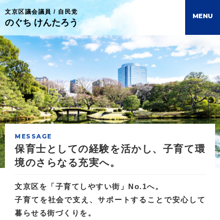
文京区議会議員 / 自民党
M
E
N
U
のぐち けんたろう
MESSAGE
保育士としての経験を活かし、
子育て環
境のさらなる充実へ。
文京区を「子育てしやすい街」No.1へ。
子育てを社会で支え、サポートすることで
安心して
暮らせる街づくりを。