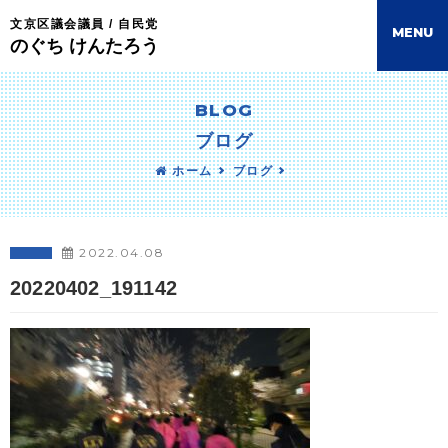
文京区議会議員 / 自民党
M
E
N
U
のぐち けんたろう
BLOG
ブログ
ホーム
ブログ
2022.04.08
20220402_191142