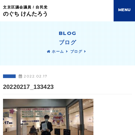
文京区議会議員 / 自民党
M
E
N
U
のぐち けんたろう
BLOG
ブログ
ホーム
ブログ
2022.02.17
20220217_133423