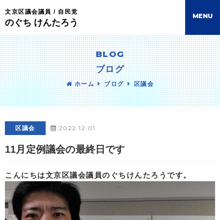
文京区議会議員 / 自民党
M
E
N
U
のぐち けんたろう
BLOG
ブログ
ホーム
ブログ
区議会
2022.12.01
区議会
11月定例議会の最終日です
こんにちは文京区議会議員のぐちけんたろうです。