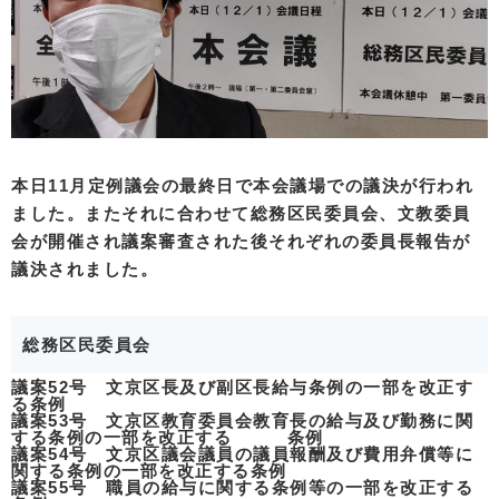
本日11月定例議会の最終日で本会議場での議決が行われ
ました。またそれに合わせて総務区民委員会、文教委員
会が開催され議案審査された後それぞれの委員長報告が
議決されました。
総務区民委員会
議案52号 文京区長及び副区長給与条例の一部を改正す
る条例
議案53号 文京区教育委員会教育長の給与及び勤務に関
する条例の一部を改正する 条例
議案54号 文京区議会議員の議員報酬及び費用弁償等に
関する条例の一部を改正する条例
議案55号 職員の給与に関する条例等の一部を改正する