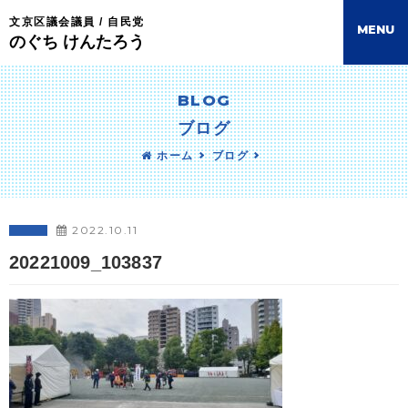
文京区議会議員 / 自民党
M
E
N
U
のぐち けんたろう
BLOG
ブログ
ホーム
ブログ
2022.10.11
20221009_103837