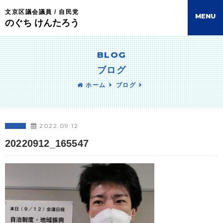
文京区議会議員 / 自民党
M
E
N
U
のぐち けんたろう
BLOG
ブログ
ホーム
ブログ
2022.09.12
20220912_165547