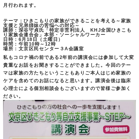
月行われます。
テーマ：ひきこもりの家族ができることを考える～家族
支援と兄弟姉妹の苦悩への対応～
講師：深谷守貞氏「特定非営利法人 KHJ全国ひきこも
り家族会連合会」本部・ソーシャルワーカー
日時：6月18日（土曜日）
時間：午前10時～12時
場所：文京区民センター３A会議室
私もコロナ禍の前である2年前の講演会には参加して大変
貴重なお話をお聞きすることができました。今回のテー
マは家族の方たちということもありご本人はじめ家族の
ケアを含めてのお話になると思います。講演会後は臨床
心理士による個別相談会もございますので皆様ご参加く
ださい。