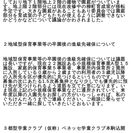
しており地下１階地上２階の建物で園庭がついていま
す。地上階２階部分には現在改修中の柳町育成室が移転
予定です。大きな園庭があることもあり委員会では園庭
部分を育成室の子どもたちが使えるように調整できない
かどうかなどについて議論がかわされました。
２地域型保育事業等の卒園後の進級先確保について
地域型保育事業等の卒園後の進級先確保については議題
は長いですが、現在２２施設ある小規模保育事業A型１５
施設、家庭的保育事業５事業者、事業所内保育所２箇所
に入所している０歳から２歳までの利用者の３歳児以降
の入所先を区が優先的に見つけるというものです。１次
募集の次にあたる1.5次募集枠となり少しでも優先的に預
け先が見つけられるよう道筋を立てた形になります。い
ま現在上記の小規模保育事業などに通所されていて、来
年度以降の入園先をお探しの方がいらっしゃれば、私の
ぐちけんたろうまでご連絡ください。ご相談に乗らせて
いただき一緒に探していきたいとおもいます。
３都型学童クラブ（仮称）ベネッセ学童クラブ本駒込開