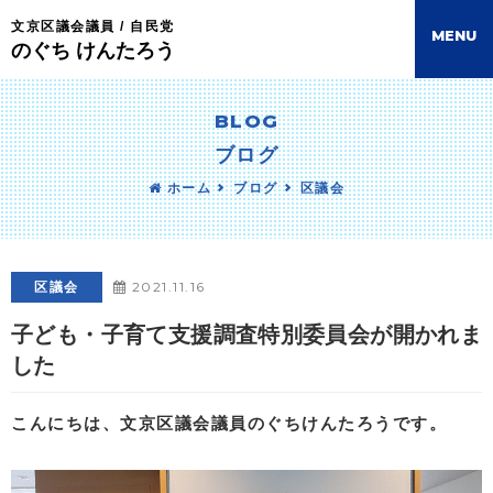
文京区議会議員 / 自民党
M
E
N
U
のぐち けんたろう
BLOG
ブログ
ホーム
ブログ
区議会
2021.11.16
区議会
子ども・子育て支援調査特別委員会が開かれま
した
こんにちは、文京区議会議員のぐちけんたろうです。