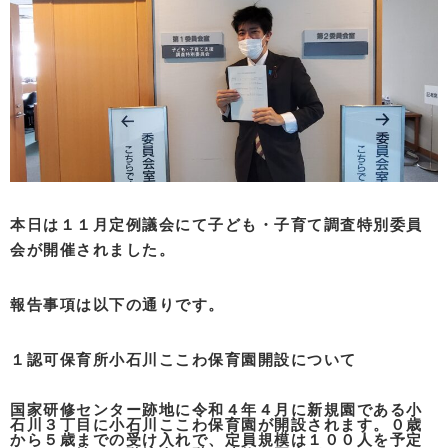
本日は１１月定例議会にて子ども・子育て調査特別委員
会が開催されました。
報告事項は以下の通りです。
１認可保育所小石川ここわ保育園開設について
国家研修センター跡地に令和４年４月に新規園である小
石川３丁目に小石川ここわ保育園が開設されます。０歳
から５歳までの受け入れで、定員規模は１００人を予定