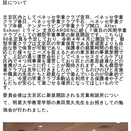
設について
文京区内としてベネッセ学童クラブ音羽、ベネッセ学童
クラブ春日、ベネッセ学童クラブ千石、ベネッセ学童ク
ラブ本郷、テンダーラビング学童クラブ関口、After
School ミライン 文京GARDENに続く７個目の民間学童
クラブとしての都型学童事業の新規開設です。こちらは
90名定員を予定しており、令和４年４月に開設です。都
型学童クラブは文京区の学童保育である育成室よりも自
由な形で保育が可能であり、保護者の就業時間の長短に
応じた様々なニーズを捉えるための東京都の事業形態で
す。上記の通り運営会社としてベネッセスタイルケアは
区内で４つ同事業を運営しており区との意思疎通などの
連携がスムースに行くことが期待されます。私も都型学
童クラブは見学に行きましたが、とてものびのびと友達
や職員の先生たちと校庭などで遊んでいるのが印象的で
した。今度の学童クラブ本駒込を利用する保護者や子ど
もたちが安心して過ごせる場所になってほしいもので
す。
委員会後は文京区に新規開設される児童相談所につい
て、明星大学教育学部の奥田晃久先生をお招きしての勉
強会が行われました。