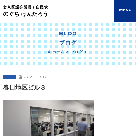
文京区議会議員 / 自民党
M
E
N
U
のぐち けんたろう
BLOG
ブログ
ホーム
ブログ
2021.11.08
春日地区ビル３